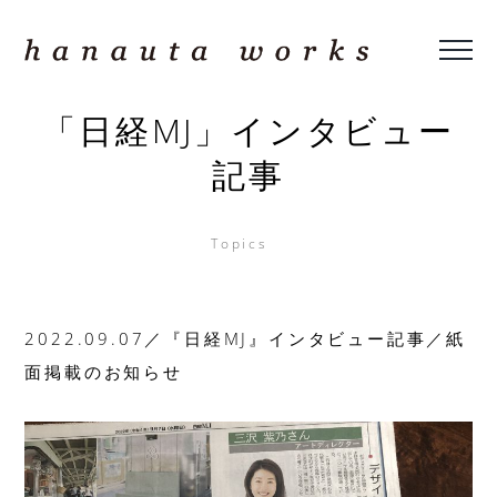
Toggl
h
menu
「日経MJ」インタビュー
a
記事
n
a
Topics
u
2022.09.07／『日経MJ』インタビュー記事／紙
t
面掲載のお知らせ
a
w