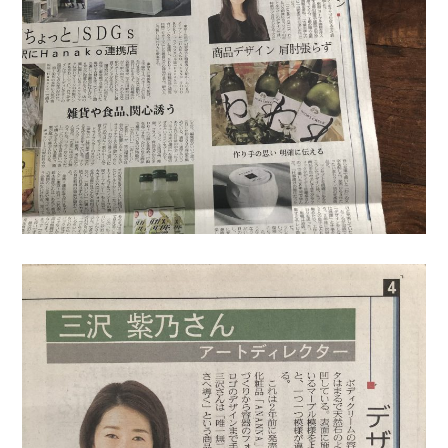
o
r
k
s
|
三
沢
紫
乃